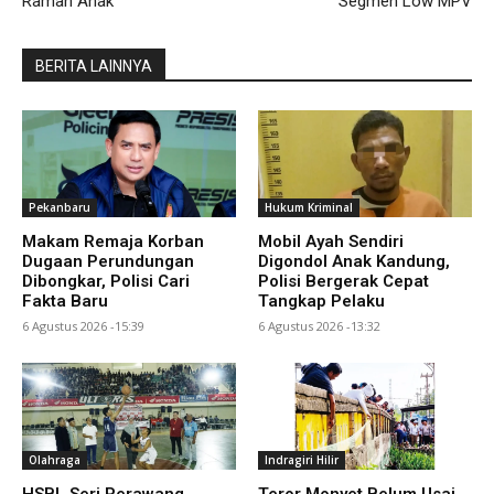
Ramah Anak
Segmen Low MPV
BERITA LAINNYA
Pekanbaru
Hukum Kriminal
Makam Remaja Korban
Mobil Ayah Sendiri
Dugaan Perundungan
Digondol Anak Kandung,
Dibongkar, Polisi Cari
Polisi Bergerak Cepat
Fakta Baru
Tangkap Pelaku
6 Agustus 2026 -15:39
6 Agustus 2026 -13:32
Olahraga
Indragiri Hilir