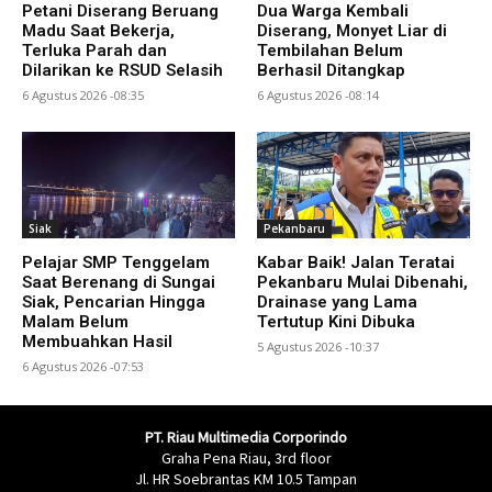
Petani Diserang Beruang
Dua Warga Kembali
Madu Saat Bekerja,
Diserang, Monyet Liar di
Terluka Parah dan
Tembilahan Belum
Dilarikan ke RSUD Selasih
Berhasil Ditangkap
6 Agustus 2026 -08:35
6 Agustus 2026 -08:14
Siak
Pekanbaru
Pelajar SMP Tenggelam
Kabar Baik! Jalan Teratai
Saat Berenang di Sungai
Pekanbaru Mulai Dibenahi,
Siak, Pencarian Hingga
Drainase yang Lama
Malam Belum
Tertutup Kini Dibuka
Membuahkan Hasil
5 Agustus 2026 -10:37
6 Agustus 2026 -07:53
PT. Riau Multimedia Corporindo
Graha Pena Riau, 3rd floor
Jl. HR Soebrantas KM 10.5 Tampan