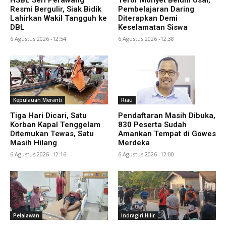
HSBL Seri Perawang
Teror Monyet Belum Usai,
Resmi Bergulir, Siak Bidik
Pembelajaran Daring
Lahirkan Wakil Tangguh ke
Diterapkan Demi
DBL
Keselamatan Siswa
6 Agustus 2026 -12:54
6 Agustus 2026 -12:38
Kepulauan Meranti
Riau
Tiga Hari Dicari, Satu
Pendaftaran Masih Dibuka,
Korban Kapal Tenggelam
830 Peserta Sudah
Ditemukan Tewas, Satu
Amankan Tempat di Gowes
Masih Hilang
Merdeka
6 Agustus 2026 -12:16
6 Agustus 2026 -12:00
Pelalawan
Indragiri Hilir