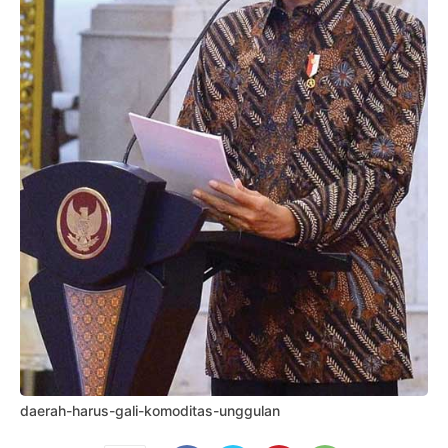
daerah-harus-gali-komoditas-unggulan