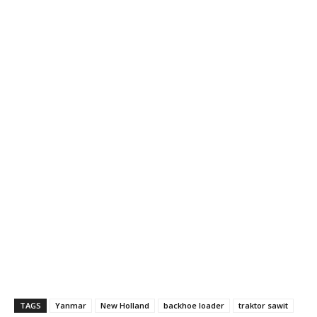
TAGS
Yanmar
New Holland
backhoe loader
traktor sawit