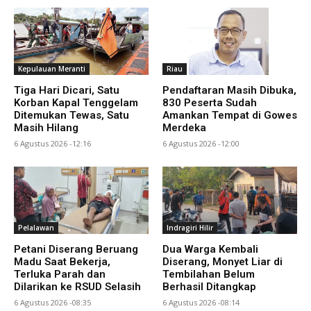
Kepulauan Meranti
Riau
Tiga Hari Dicari, Satu
Pendaftaran Masih Dibuka,
Korban Kapal Tenggelam
830 Peserta Sudah
Ditemukan Tewas, Satu
Amankan Tempat di Gowes
Masih Hilang
Merdeka
6 Agustus 2026 -12:16
6 Agustus 2026 -12:00
Pelalawan
Indragiri Hilir
Petani Diserang Beruang
Dua Warga Kembali
Madu Saat Bekerja,
Diserang, Monyet Liar di
Terluka Parah dan
Tembilahan Belum
Dilarikan ke RSUD Selasih
Berhasil Ditangkap
6 Agustus 2026 -08:35
6 Agustus 2026 -08:14