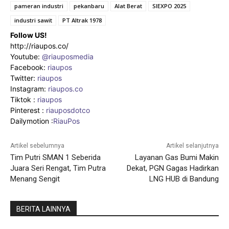
pameran industri
pekanbaru
Alat Berat
SIEXPO 2025
industri sawit
PT Altrak 1978
Follow US!
http://riaupos.co/
Youtube:
@riauposmedia
Facebook:
riaupos
Twitter:
riaupos
Instagram:
riaupos.co
Tiktok :
riaupos
Pinterest :
riauposdotco
Dailymotion :
RiauPos
Artikel sebelumnya
Artikel selanjutnya
Tim Putri SMAN 1 Seberida
Layanan Gas Bumi Makin
Juara Seri Rengat, Tim Putra
Dekat, PGN Gagas Hadirkan
Menang Sengit
LNG HUB di Bandung
BERITA LAINNYA