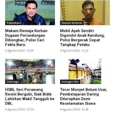
Pekanbaru
Hukum Kriminal
Makam Remaja Korban
Mobil Ayah Sendiri
Dugaan Perundungan
Digondol Anak Kandung,
Dibongkar, Polisi Cari
Polisi Bergerak Cepat
Fakta Baru
Tangkap Pelaku
6 Agustus 2026 -15:39
6 Agustus 2026 -13:32
Olahraga
Indragiri Hilir
HSBL Seri Perawang
Teror Monyet Belum Usai,
Resmi Bergulir, Siak Bidik
Pembelajaran Daring
Lahirkan Wakil Tangguh ke
Diterapkan Demi
DBL
Keselamatan Siswa
6 Agustus 2026 -12:54
6 Agustus 2026 -12:38