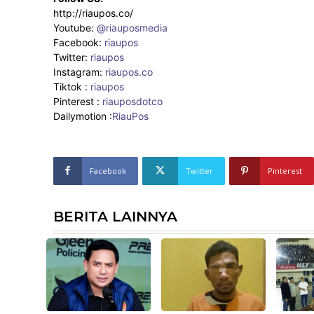
http://riaupos.co/
Youtube:
@riauposmedia
Facebook:
riaupos
Twitter:
riaupos
Instagram:
riaupos.co
Tiktok :
riaupos
Pinterest :
riauposdotco
Dailymotion :
RiauPos
Facebook
Twitter
Pinterest
BERITA LAINNYA