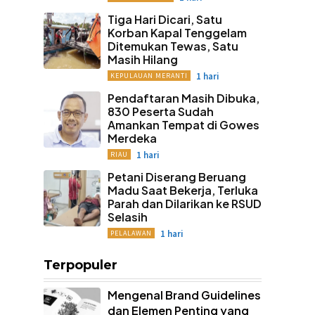
Tiga Hari Dicari, Satu
Korban Kapal Tenggelam
Ditemukan Tewas, Satu
Masih Hilang
1 hari
KEPULAUAN MERANTI
Pendaftaran Masih Dibuka,
830 Peserta Sudah
Amankan Tempat di Gowes
Merdeka
1 hari
RIAU
Petani Diserang Beruang
Madu Saat Bekerja, Terluka
Parah dan Dilarikan ke RSUD
Selasih
1 hari
PELALAWAN
Terpopuler
Mengenal Brand Guidelines
dan Elemen Penting yang