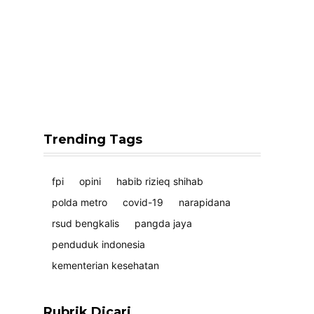
Trending Tags
fpi
opini
habib rizieq shihab
polda metro
covid-19
narapidana
rsud bengkalis
pangda jaya
penduduk indonesia
kementerian kesehatan
Rubrik Dicari