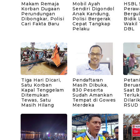
Makam Remaja
Mobil Ayah
HSBL 
Korban Dugaan
Sendiri Digondol
Peraw
Perundungan
Anak Kandung,
Bergul
Dibongkar, Polisi
Polisi Bergerak
Bidik 
Cari Fakta Baru
Cepat Tangkap
Wakil
Pelaku
DBL
Tiga Hari Dicari,
Pendaftaran
Petani
Satu Korban
Masih Dibuka,
Berua
Kapal Tenggelam
830 Peserta
Saat B
Ditemukan
Sudah Amankan
Terluk
Tewas, Satu
Tempat di Gowes
Dilari
Masih Hilang
Merdeka
RSUD 