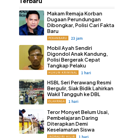
Terbaru
Makam Remaja Korban
Dugaan Perundungan
Dibongkar, Polisi Cari Fakta
Baru
23 jam
PEKANBARU
Mobil Ayah Sendiri
Digondol Anak Kandung,
Polisi Bergerak Cepat
Tangkap Pelaku
1 hari
HUKUM KRIMINAL
HSBL Seri Perawang Resmi
Bergulir, Siak Bidik Lahirkan
Wakil Tangguh ke DBL
1 hari
OLAHRAGA
Teror Monyet Belum Usai,
Pembelajaran Daring
Diterapkan Demi
Keselamatan Siswa
1 hari
INDRAGIRI HILIR