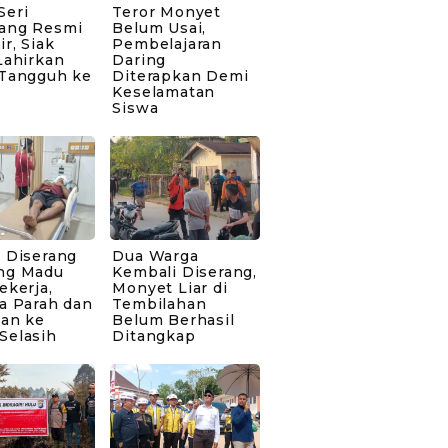
Seri
Teror Monyet
ang Resmi
Belum Usai,
ir, Siak
Pembelajaran
Lahirkan
Daring
 Tangguh ke
Diterapkan Demi
Keselamatan
Siswa
 Diserang
Dua Warga
ng Madu
Kembali Diserang,
ekerja,
Monyet Liar di
a Parah dan
Tembilahan
kan ke
Belum Berhasil
Selasih
Ditangkap