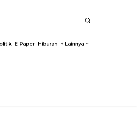
olitik
E-Paper
Hiburan
+ Lainnya