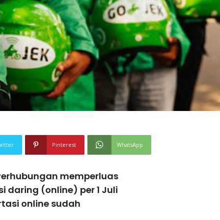
witter
Pinterest
WhatsApp
 Perhubungan memperluas
 daring (online) per 1 Juli
rtasi online sudah